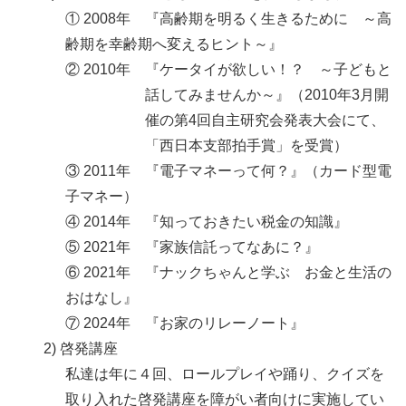
① 2008年 『高齢期を明るく生きるために ～高
齢期を幸齢期へ変えるヒント～』
② 2010年 『ケータイが欲しい！？ ～子どもと
話してみませんか～』（2010年3月開
催の第4回自主研究会発表大会にて、
「西日本支部拍手賞」を受賞）
③ 2011年 『電子マネーって何？』（カード型電
子マネー）
④ 2014年 『知っておきたい税金の知識』
⑤ 2021年 『家族信託ってなあに？』
⑥ 2021年 『ナックちゃんと学ぶ お金と生活の
おはなし』
⑦ 2024年 『お家のリレーノート』
啓発講座
私達は年に４回、ロールプレイや踊り、クイズを
取り入れた啓発講座を障がい者向けに実施してい