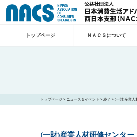
トップページ
ＮＡＣＳについて
トップページ
>
ニュース＆イベント
>
終了
>
(一財)産業
(一財)産業人材研修センター・