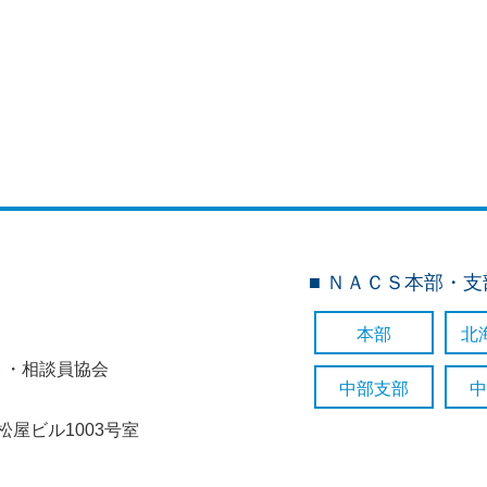
■ ＮＡＣＳ本部・
本部
北
ト・相談員協会
中部支部
中
七松屋ビル1003号室