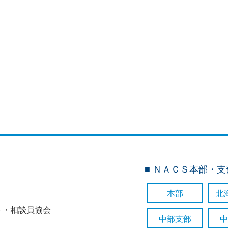
■ ＮＡＣＳ本部・
本部
北
ト・相談員協会
中部支部
中