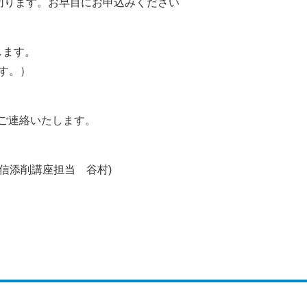
切ります。お早目にお申込みください
します。
す。）
をご連絡いたします。
信添削講座担当 谷村)