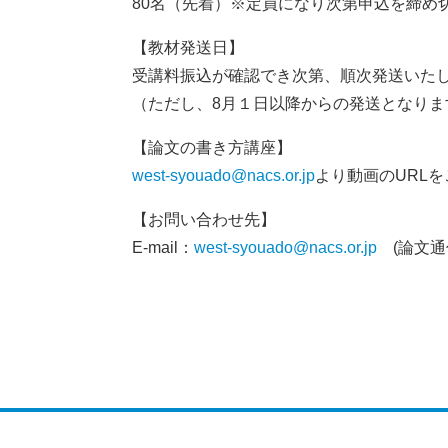
80名（先着）※定員になり次第申込を締め
【教材発送日】
受講料振込が確認でき次第、順次発送いた
（ただし、8月１日以降からの発送となりま
【論文の書き方講座】
west-syouado@nacs.or.jp
より動画のURL
【お問い合わせ先】
E-mail：
west-syouado@nacs.or.jp
(論文通