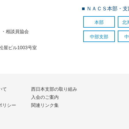
■ ＮＡＣＳ本部・
本部
北
ト・相談員協会
中部支部
中
七松屋ビル1003号室
いて
西日本支部の取り組み
入会のご案内
ポリシー
関連リンク集