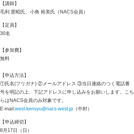
【講師】
毛利 憲昭氏、小角 裕美氏（NACS会員）
【定員】
30名
【参加費】
無料
【申込方法】
①氏名(フリガナ) ②メールアドレス ③当日連絡のつく電話番
号を明記の上、下記アドレスに申し込みをお願いします。こち
らはNACS会員のみ対象です。
E-mail:
west-kensyu@nacs-west.jp
（中村）
【申込締切】
8月17日（日）