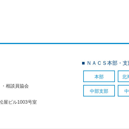
■ ＮＡＣＳ本部・
本部
北
ト・相談員協会
中部支部
中
七松屋ビル1003号室