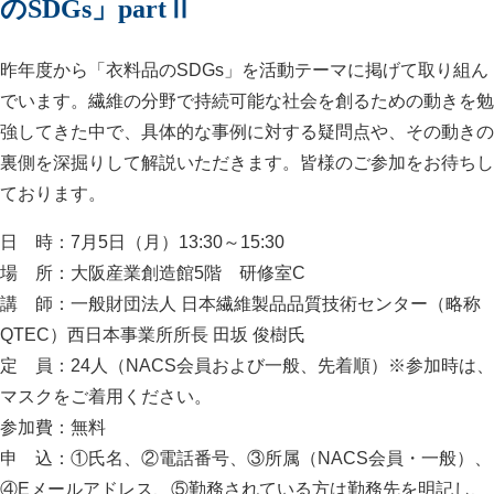
のSDGs」partⅡ
昨年度から「衣料品のSDGs」を活動テーマに掲げて取り組ん
でいます。繊維の分野で持続可能な社会を創るための動きを勉
強してきた中で、具体的な事例に対する疑問点や、その動きの
裏側を深掘りして解説いただきます。皆様のご参加をお待ちし
ております。
日 時：7月5日（月）13:30～15:30
場 所：大阪産業創造館5階 研修室C
講 師：一般財団法人 日本繊維製品品質技術センター（略称
QTEC）西日本事業所所長 田坂 俊樹氏
定 員：24人（NACS会員および一般、先着順）※参加時は、
マスクをご着用ください。
参加費：無料
申 込：①氏名、②電話番号、③所属（NACS会員・一般）、
④Eメールアドレス、⑤勤務されている方は勤務先を明記し、