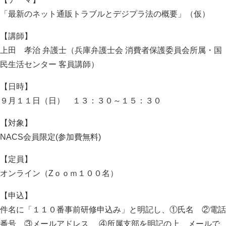
「最新のネット通販トラブルとデジプラ法の概要」（仮）
【講師】
上田 孝治 弁護士（兵庫弁護士会 消費者保護委員会所属・国
民生活センター 客員講師）
【日時】
９月１１日（日） １３：３０～１５：３０
【対象】
NACS会員限定(参加費無料)
【定員】
オンライン（Zｏｏｍ１００名）
【申込】
件名に「１１０番事前研修申込み」と明記し、①氏名 ②電話
番号 ③メールアドレス、 ④所属支部を明記の上、メールで