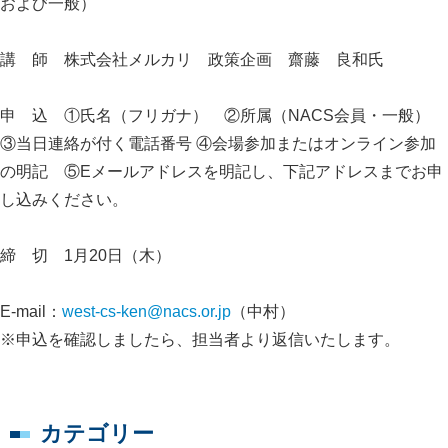
および一般）
講 師 株式会社メルカリ 政策企画 齋藤 良和氏
申 込 ①氏名（フリガナ） ②所属（NACS会員・一般）
③当日連絡が付く電話番号 ④会場参加またはオンライン参加
の明記 ⑤Eメールアドレスを明記し、下記アドレスまでお申
し込みください。
締 切 1月20日（木）
E-mail：
west-cs-ken@nacs.or.jp
（中村）
※申込を確認しましたら、担当者より返信いたします。
カテゴリー