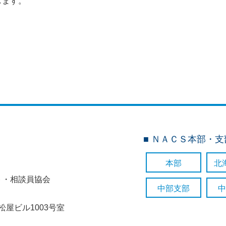
します。
■ ＮＡＣＳ本部・
本部
北
ト・相談員協会
中部支部
中
七松屋ビル1003号室