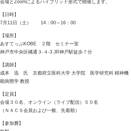
会場とZoomによるハイブリッド形式で開催します。
【日時】
7月11日（土） 14：00～16：00
【場所】
あすてっぷKOBE ２階 セミナー室
神戸市中央区橘通３-４-3 JR神戸駅徒歩７分
【講師】
成本 迅 氏 京都府立医科大学 大学院 医学研究科 精神機
能病態学 教授
【定員】
会場３０名、オンライン（ライブ配信）５０名
（ＮＡＣＳ会員および一般、先着順）
【参加費】