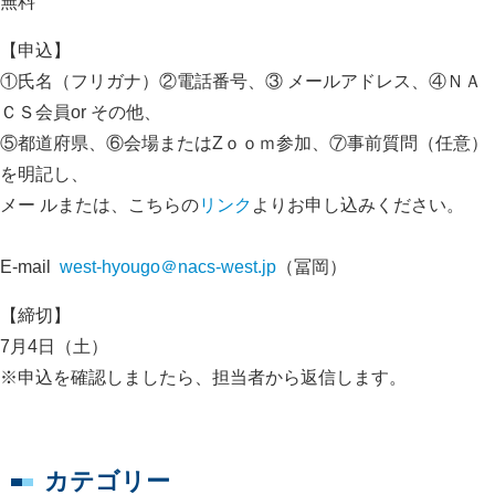
無料
【申込】
①氏名（フリガナ）②電話番号、③ メールアドレス、④ＮＡ
ＣＳ会員or その他、
⑤都道府県、⑥会場またはZｏｏｍ参加、⑦事前質問（任意）
を明記し、
メー ルまたは、こちらの
リンク
よりお申し込みください。
E-mail
west-hyougo＠nacs-west.jp
（冨岡）
【締切】
7月4日（土）
※申込を確認しましたら、担当者から返信します。
カテゴリー